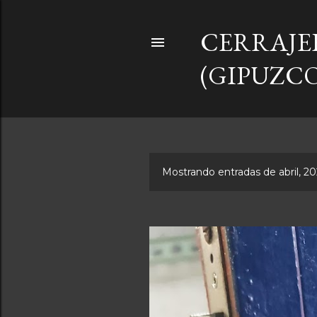
CERRAJE
(GIPUZCO
Mostrando entradas de abril, 20
E
n
t
r
a